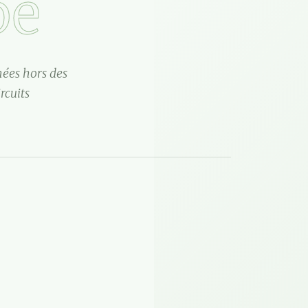
pe
nées hors des
rcuits