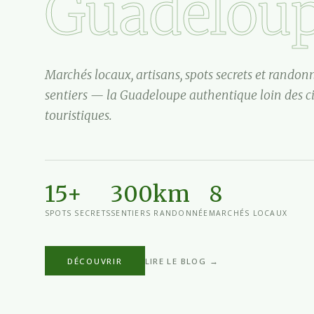
Guadelou
Marchés locaux, artisans, spots secrets et randon
sentiers — la Guadeloupe authentique loin des ci
touristiques.
15+
300km
8
SPOTS SECRETS
SENTIERS RANDONNÉE
MARCHÉS LOCAUX
DÉCOUVRIR
LIRE LE BLOG →