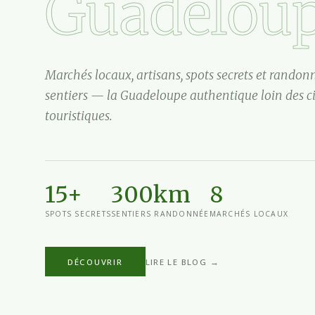
Guadelou
Marchés locaux, artisans, spots secrets et randon
sentiers — la Guadeloupe authentique loin des ci
touristiques.
15+
300km
8
SPOTS SECRETS
SENTIERS RANDONNÉE
MARCHÉS LOCAUX
DÉCOUVRIR
LIRE LE BLOG →