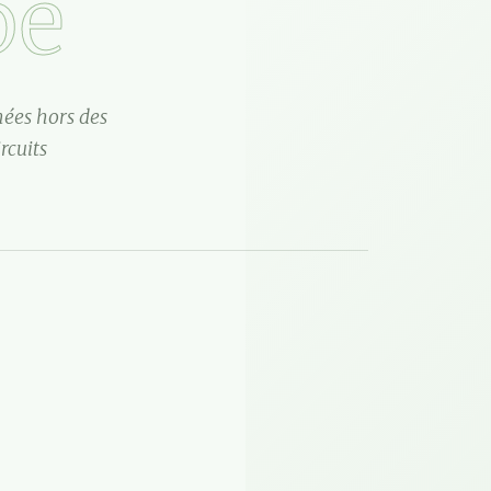
pe
nées hors des
rcuits